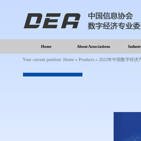
Home
About Associations
Indust
Your current position:
Home
»
Products
»
2022年中国数字经