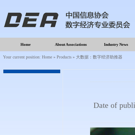
Home
About Associations
Industry News
Your current position:
Home
»
Products
»
大数据：数字经济助推器
Date of publ