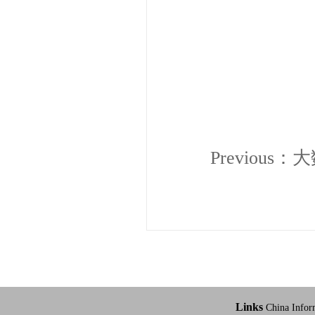
Previous：
大
Links
China Infor