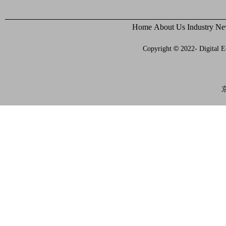
Home
About Us
Industry N
©
Copyright
2022- Digital E
京