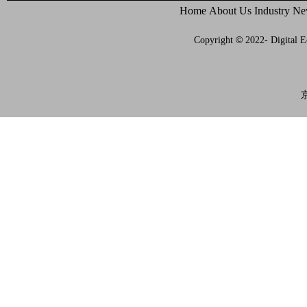
Home
About Us
Industry N
©
Copyright
2022- Digital E
京