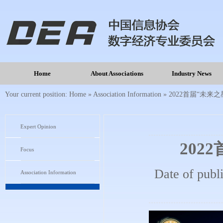
Home
About Associations
Industry News
Your current position:
Home
»
Association Information
»
2022首届“未
Expert Opinion
202
Focus
Date of publ
Association Information