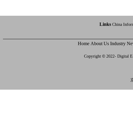
Links
China Infor
Home
About Us
Industry N
©
Copyright
2022- Digital E
京