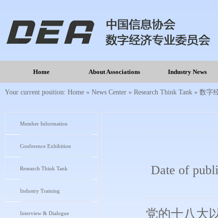
Home
About Associations
Industry News
Your current position:
Home
»
News Center
»
Research Think Tank
»
数字
Member Information
Conference Exhibition
Date of publ
Research Think Tank
Industry Training
党的十八大
Interview & Dialogue