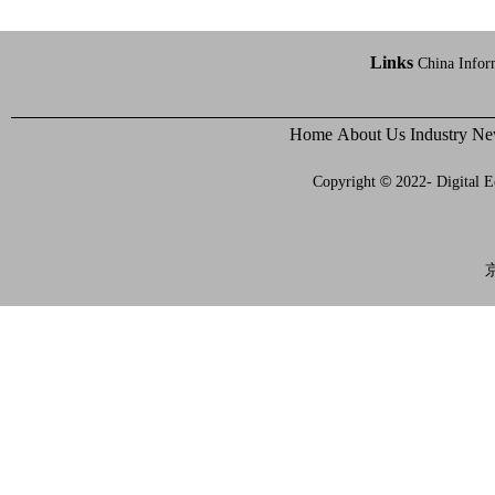
Links
China Infor
Home
About Us
Industry N
©
Copyright
2022- Digital E
京