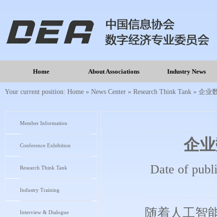
Home
About Associations
Industry News
Your current position:
Home
»
News Center
»
Research Think Tank
»
企业
Member Information
企业
Conference Exhibition
Date of publ
Research Think Tank
Industry Training
随着人工智
Interview & Dialogue