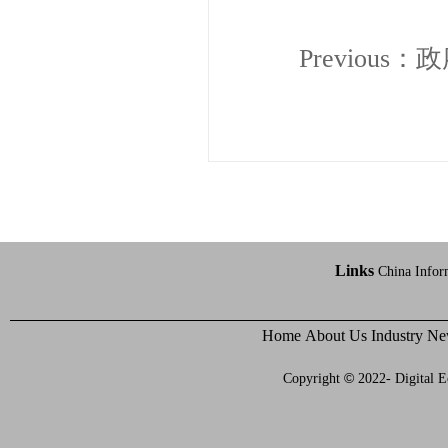
Previous：
政
Links
China Infor
Home
About Us
Industry N
©
Copyright
2022- Digital E