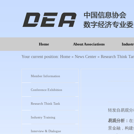
Home
About Associations
Indust
Your current position:
Home
»
News Center
»
Research Think Ta
Member Information
Conference Exhibition
Research Think Tank
转发自易观分
Industry Training
易观分析：
在
景金融，构建
Interview & Dialogue