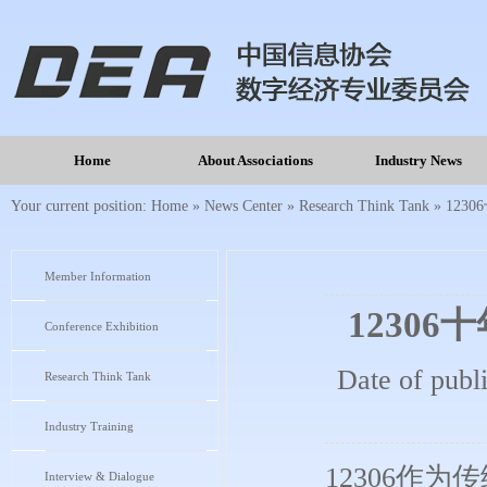
Home
About Associations
Industry News
Your current position:
Home
»
News Center
»
Research Think Tank
»
123
Member Information
1230
Conference Exhibition
Date of publ
Research Think Tank
Industry Training
12306作
Interview & Dialogue