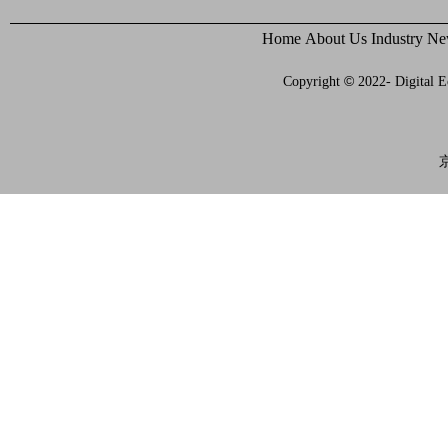
Home
About Us
Industry N
©
Copyright
2022- Digital E
京