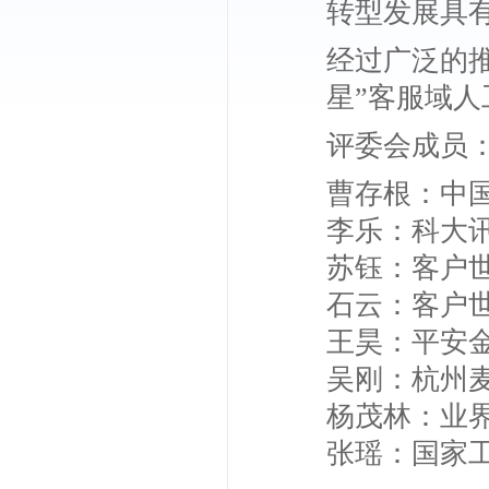
转型发展具
经过广泛的推
星”客服域
评委会成员
曹存根
：中
李乐
：科大
苏钰
：客户世
石云
：客户
王昊
：平安
吴刚
：杭州
杨茂林
：业
张瑶
：国家