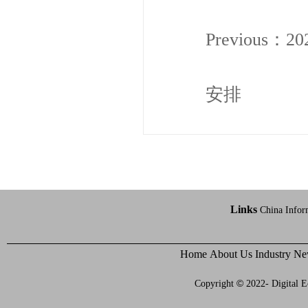
Previous：
2
安排
Links
China Infor
Home
About Us
Industry N
©
Copyright
2022- Digital E