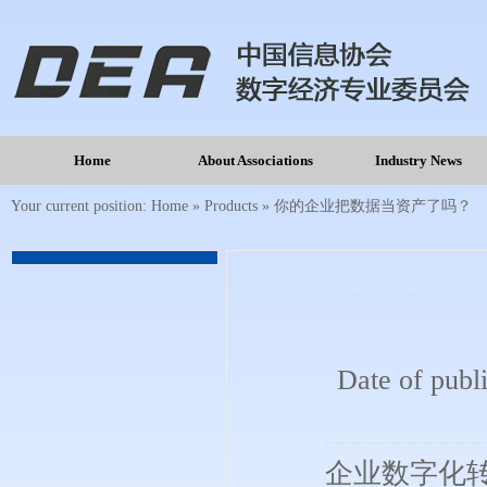
Home
About Associations
Industry News
Your current position:
Home
»
Products
»
你的企业把数据当资产了吗？
Date of publ
企业数字化