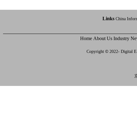
Links
China Infor
Home
About Us
Industry N
©
Copyright
2022- Digital E
京