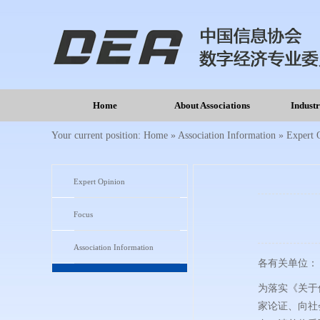
Home
About Associations
Indust
Your current position:
Home
»
Association Information
»
Expert 
Expert Opinion
Focus
Association Information
各有关单位：
为落实《关于
家论证、向社