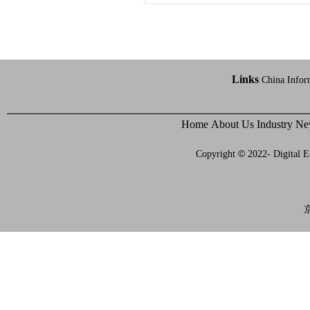
Links
China Infor
Home
About Us
Industry N
©
Copyright
2022- Digital E
京