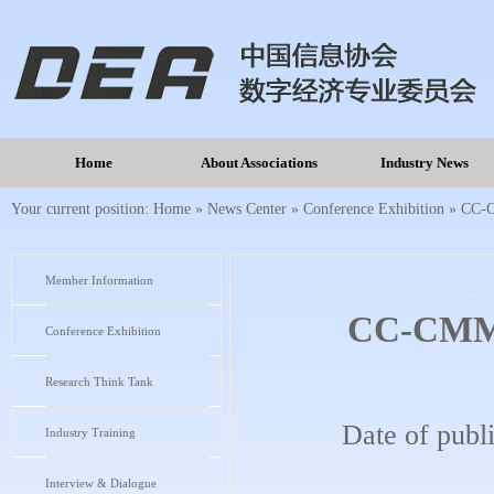
Home
About Associations
Industry News
Your current position:
Home
»
News Center
»
Conference Exhibition
»
CC
Member Information
CC-C
Conference Exhibition
Research Think Tank
Date of publ
Industry Training
Interview & Dialogue